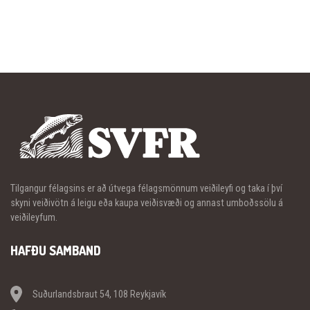
Tilgangur félagsins er að útvega félagsmönnum veiðileyfi og taka í því
skyni veiðivötn á leigu eða kaupa veiðisvæði og annast umboðssölu á
veiðileyfum.
HAFÐU SAMBAND
Suðurlandsbraut 54, 108 Reykjavík