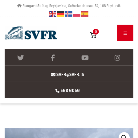
Stangaveiðifélag Reykjavíkur, Suðurlandsbraut 54, 108 Reykjavík
0
SVFR@SVFR.IS
568 6050