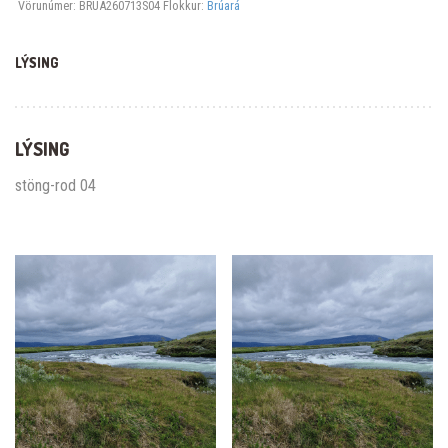
Vörunúmer:
BRUA260713S04
Flokkur:
Brúará
LÝSING
LÝSING
stöng-rod 04