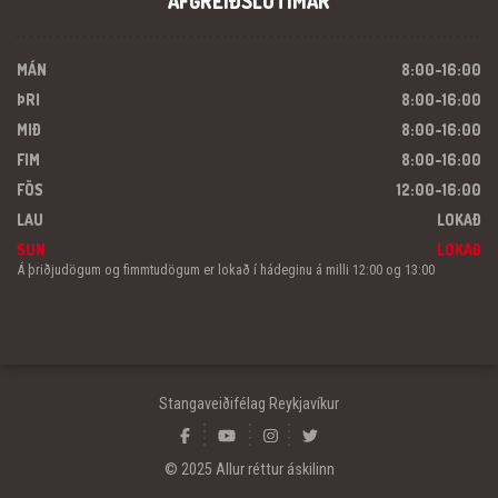
AFGREIÐSLUTÍMAR
MÁN
8:00-16:00
ÞRI
8:00-16:00
MIÐ
8:00-16:00
FIM
8:00-16:00
FÖS
12:00-16:00
LAU
LOKAÐ
SUN
LOKAÐ
Á þriðjudögum og fimmtudögum er lokað í hádeginu á milli 12:00 og 13:00
Stangaveiðifélag Reykjavíkur
© 2025 Allur réttur áskilinn