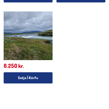
6.250
kr.
Setja Í Körfu