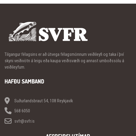
Tilgangur félagsins er að útvega félagsmönnum veiðileyfi og taka í því
skyni veiðivötn á leigu eða kaupa veiðisvæði og annast umboðssölu á
veiðileyfum.
HAFÐU SAMBAND
Suðurlandsbraut 54, 108 Reykjavík
568 6050
svfr@svfr.is