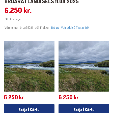
BRÚARÁ Í LANDI SELS 11.08.2025
6.250
kr.
Ekki til á lager
Vörunúmer:
brua250811s01
Flokkar:
Brúará
,
Vatnsdalsá í Vatnsfirði
6.250
kr.
6.250
kr.
Setja Í Körfu
Setja Í Körfu