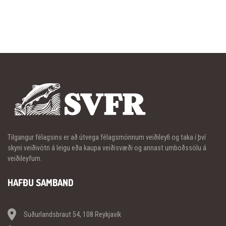
Tilgangur félagsins er að útvega félagsmönnum veiðileyfi og taka í því
skyni veiðivötn á leigu eða kaupa veiðisvæði og annast umboðssölu á
veiðileyfum.
HAFÐU SAMBAND
Suðurlandsbraut 54, 108 Reykjavík