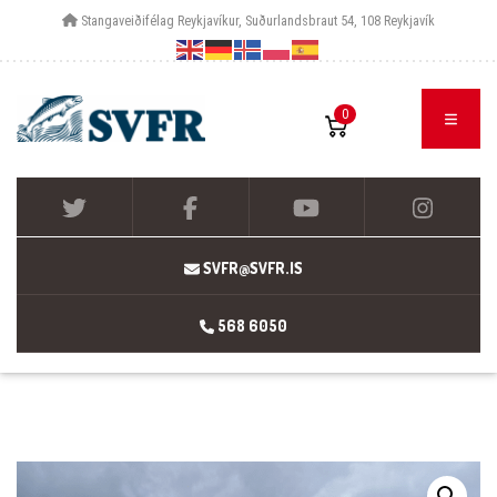
Stangaveiðifélag Reykjavíkur, Suðurlandsbraut 54, 108 Reykjavík
0
SVFR@SVFR.IS
568 6050