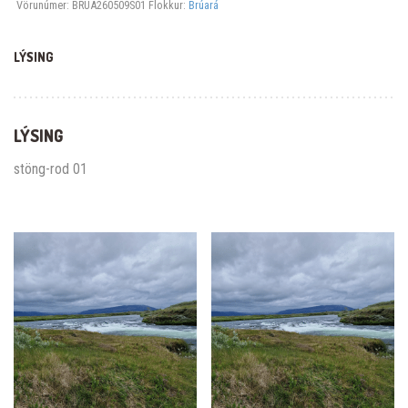
Vörunúmer:
BRUA260509S01
Flokkur:
Brúará
LÝSING
LÝSING
stöng-rod 01