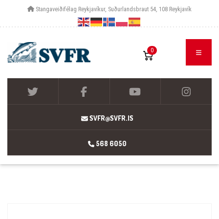
Stangaveiðifélag Reykjavíkur, Suðurlandsbraut 54, 108 Reykjavík
0
SVFR@SVFR.IS
568 6050