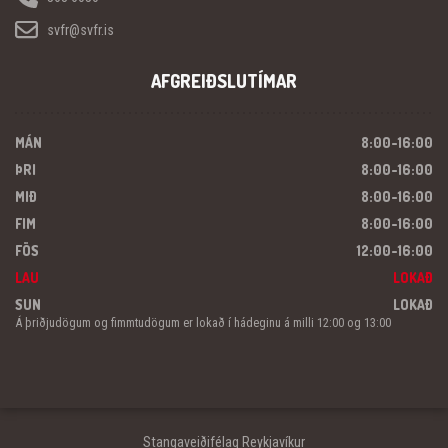
svfr@svfr.is
AFGREIÐSLUTÍMAR
MÁN
8:00-16:00
ÞRI
8:00-16:00
MIÐ
8:00-16:00
FIM
8:00-16:00
FÖS
12:00-16:00
LAU
LOKAÐ
SUN
LOKAÐ
Á þriðjudögum og fimmtudögum er lokað í hádeginu á milli 12:00 og 13:00
Stangaveiðifélag Reykjavíkur