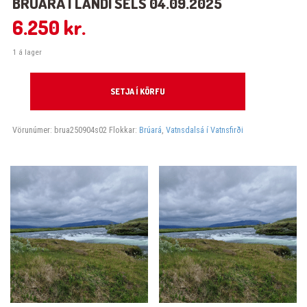
BRÚARÁ Í LANDI SELS 04.09.2025
6.250
kr.
1 á lager
Brúará í landi Sels 04.09.2025 quantity
SETJA Í KÖRFU
Vörunúmer:
brua250904s02
Flokkar:
Brúará
,
Vatnsdalsá í Vatnsfirði