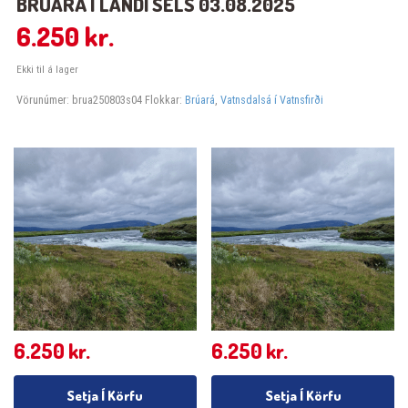
BRÚARÁ Í LANDI SELS 03.08.2025
6.250
kr.
Ekki til á lager
Vörunúmer:
brua250803s04
Flokkar:
Brúará
,
Vatnsdalsá í Vatnsfirði
6.250
kr.
6.250
kr.
Setja Í Körfu
Setja Í Körfu