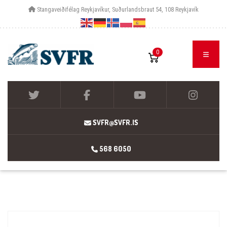
Stangaveiðifélag Reykjavíkur, Suðurlandsbraut 54, 108 Reykjavík
0
SVFR@SVFR.IS
568 6050