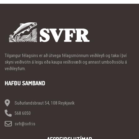
Tilgangur félagsins er að útvega félagsmönnum veiðileyfi og taka í því
skyni veiðivötn á leigu eða kaupa veiðisvæði og annast umboðssölu á
veiðileyfum.
HAFÐU SAMBAND
Suðurlandsbraut 54, 108 Reykjavík
568 6050
svfr@svfr.is