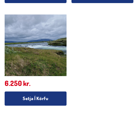
6.250
kr.
Setja Í Körfu