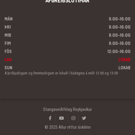
AFGREIÐSLUTÍMAR
MÁN
8:00-16:00
ÞRI
8:00-16:00
MIÐ
8:00-16:00
FIM
8:00-16:00
FÖS
12:00-16:00
LAU
LOKAÐ
SUN
LOKAÐ
Á þriðjudögum og fimmtudögum er lokað í hádeginu á milli 12:00 og 13:00
Stangaveiðifélag Reykjavíkur
© 2025 Allur réttur áskilinn