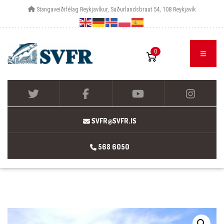
Stangaveiðifélag Reykjavíkur, Suðurlandsbraut 54, 108 Reykjavík
0
SVFR@SVFR.IS
568 6050