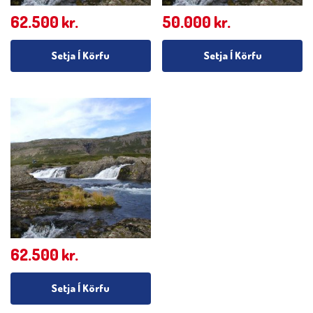
62.500
kr.
50.000
kr.
Setja Í Körfu
Setja Í Körfu
62.500
kr.
Setja Í Körfu