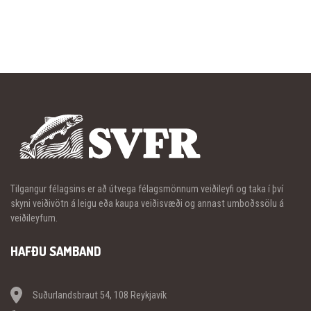
Tilgangur félagsins er að útvega félagsmönnum veiðileyfi og taka í því
skyni veiðivötn á leigu eða kaupa veiðisvæði og annast umboðssölu á
veiðileyfum.
HAFÐU SAMBAND
Suðurlandsbraut 54, 108 Reykjavík