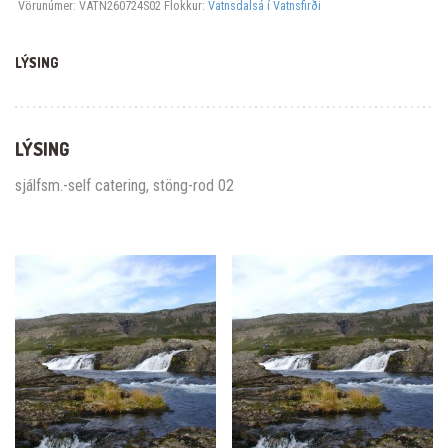
Vörunúmer:
VATN260724S02
Flokkur:
Vatnsdalsá í Vatnsfirði
LÝSING
LÝSING
sjálfsm.-self catering, stöng-rod 02