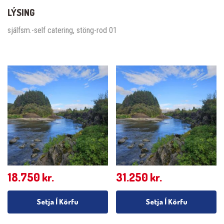
LÝSING
sjálfsm.-self catering, stöng-rod 01
18.750
kr.
31.250
kr.
Setja Í Körfu
Setja Í Körfu