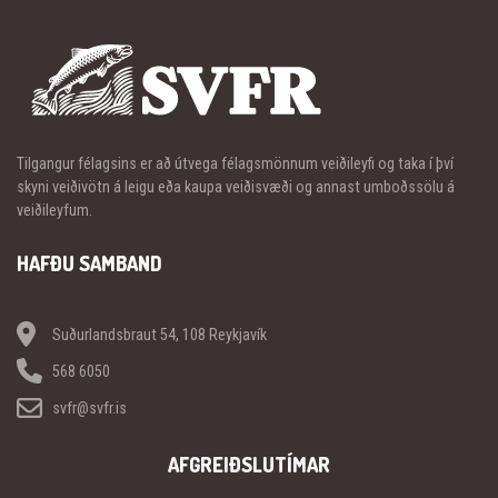
Tilgangur félagsins er að útvega félagsmönnum veiðileyfi og taka í því
skyni veiðivötn á leigu eða kaupa veiðisvæði og annast umboðssölu á
veiðileyfum.
HAFÐU SAMBAND
Suðurlandsbraut 54, 108 Reykjavík
568 6050
svfr@svfr.is
AFGREIÐSLUTÍMAR