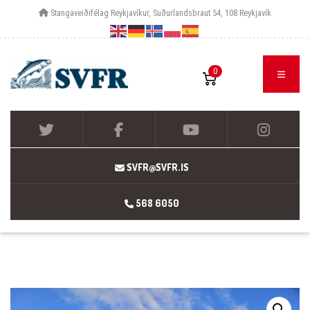
Stangaveiðifélag Reykjavíkur, Suðurlandsbraut 54, 108 Reykjavík
0
SVFR@SVFR.IS
568 6050