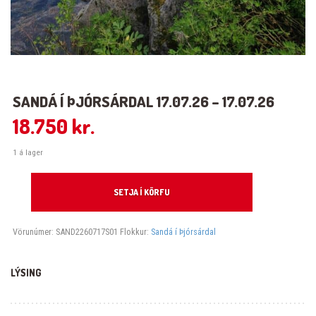
SANDÁ Í ÞJÓRSÁRDAL 17.07.26 – 17.07.26
18.750
kr.
1 á lager
Sandá í Þjórsárdal 17.07.26 - 17.07.26 quantity
SETJA Í KÖRFU
Vörunúmer:
SAND2260717S01
Flokkur:
Sandá í Þjórsárdal
LÝSING