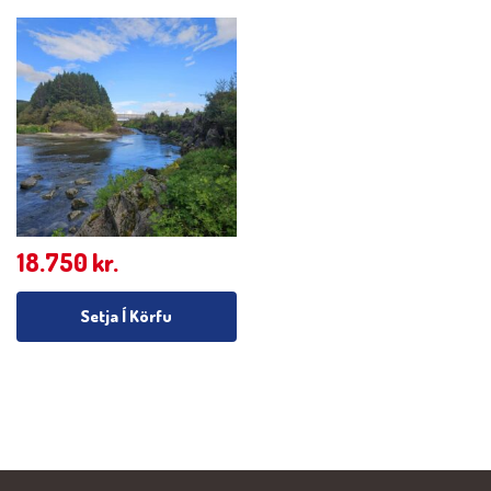
18.750
kr.
Setja Í Körfu