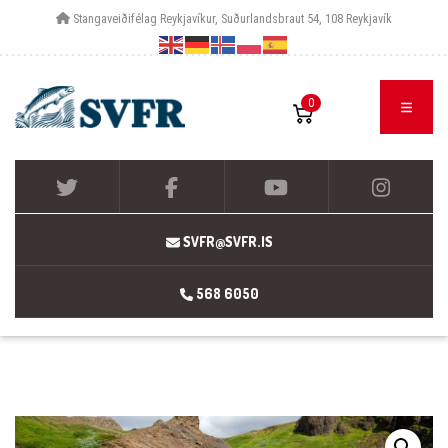
Stangaveiðifélag Reykjavíkur, Suðurlandsbraut 54, 108 Reykjavík
0
SVFR@SVFR.IS
568 6050