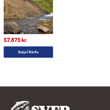
57.875
kr.
Setja Í Körfu