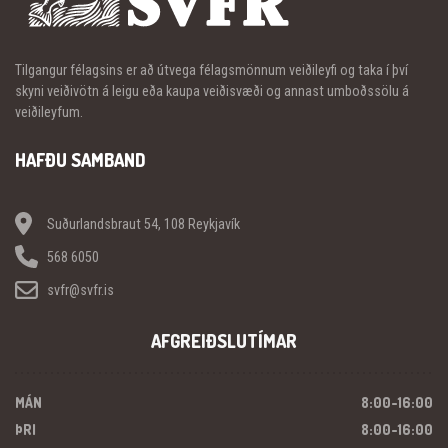
Tilgangur félagsins er að útvega félagsmönnum veiðileyfi og taka í því
skyni veiðivötn á leigu eða kaupa veiðisvæði og annast umboðssölu á
veiðileyfum.
HAFÐU SAMBAND
Suðurlandsbraut 54, 108 Reykjavík
568 6050
svfr@svfr.is
AFGREIÐSLUTÍMAR
MÁN
8:00-16:00
ÞRI
8:00-16:00