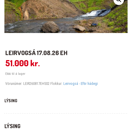
LEIRVOGSÁ 17.08.26 EH
51.000
kr.
Ekki til á lager
Vörunúmer:
LEIR260817EHS02
Flokkur:
Leirvogsá - Eftir hádegi
LÝSING
LÝSING