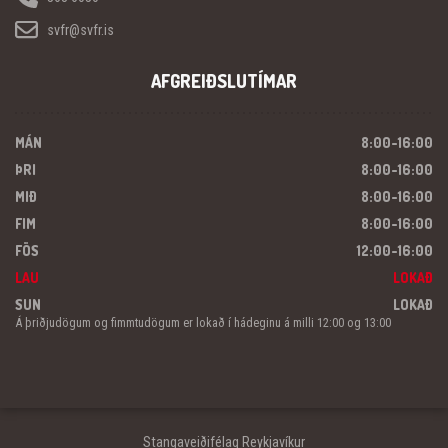
svfr@svfr.is
AFGREIÐSLUTÍMAR
MÁN
8:00-16:00
ÞRI
8:00-16:00
MIÐ
8:00-16:00
FIM
8:00-16:00
FÖS
12:00-16:00
LAU
LOKAÐ
SUN
LOKAÐ
Á þriðjudögum og fimmtudögum er lokað í hádeginu á milli 12:00 og 13:00
Stangaveiðifélag Reykjavíkur