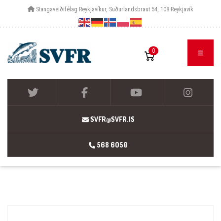
Stangaveiðifélag Reykjavíkur, Suðurlandsbraut 54, 108 Reykjavík
0
SVFR@SVFR.IS
568 6050