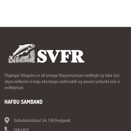
Tilgangur félagsins er að útvega félagsmönnum veiðileyfi og taka í því
skyni veiðivötn á leigu eða kaupa veiðisvæði og annast umboðssölu á
veiðileyfum.
HAFÐU SAMBAND
Suðurlandsbraut 54, 108 Reykjavík
568 6050