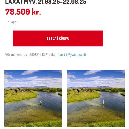
LAXÁ Í MÝV. 21.08.25-22.08.25
78.500
kr.
1 á lager
Laxá í Mýv. 21.08.25-22.08.25 quantity
SETJA Í KÖRFU
Vörunúmer:
laxm250821s13
Flokkur:
Laxá í Mývatnssveit