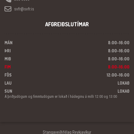
svfr@svfr.is
AFGREIÐSLUTÍMAR
MÁN
8:00-16:00
ÞRI
8:00-16:00
MIÐ
8:00-16:00
FIM
8:00-16:00
FÖS
12:00-16:00
LAU
LOKAÐ
SUN
LOKAÐ
Á þriðjudögum og fimmtudögum er lokað í hádeginu á milli 12:00 og 13:00
Stangaveiðifélag Reykjavíkur