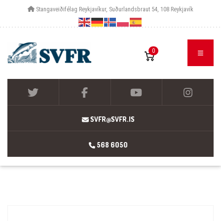
Stangaveiðifélag Reykjavíkur, Suðurlandsbraut 54, 108 Reykjavík
0
SVFR@SVFR.IS
568 6050