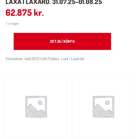
LAXÁ Í LAXÁRD. 31.07.25-01.08.25
62.875
kr.
1 á lager
Laxá í Laxárd. 31.07.25-01.08.25 quantity
SETJA Í KÖRFU
Vörunúmer:
laxl250731s04
Flokkur:
Laxá í Laxárdal