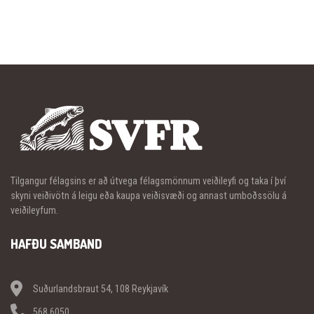
Tilgangur félagsins er að útvega félagsmönnum veiðileyfi og taka í því
skyni veiðivötn á leigu eða kaupa veiðisvæði og annast umboðssölu á
veiðileyfum.
HAFÐU SAMBAND
Suðurlandsbraut 54, 108 Reykjavík
568 6050