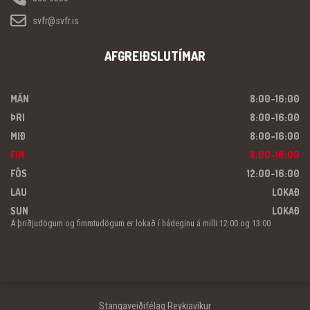
svfr@svfr.is
AFGREIÐSLUTÍMAR
MÁN
8:00-16:00
ÞRI
8:00-16:00
MIÐ
8:00-16:00
FIM
8:00-16:00
FÖS
12:00-16:00
LAU
LOKAÐ
SUN
LOKAÐ
Á þriðjudögum og fimmtudögum er lokað í hádeginu á milli 12:00 og 13:00
Stangaveiðifélag Reykjavíkur