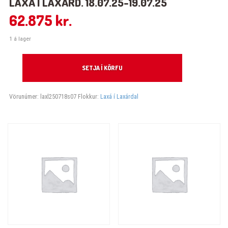
LAXÁ Í LAXÁRD. 18.07.25-19.07.25
62.875
kr.
1 á lager
Laxá í Laxárd. 18.07.25-19.07.25 quantity
SETJA Í KÖRFU
Vörunúmer:
laxl250718s07
Flokkur:
Laxá í Laxárdal