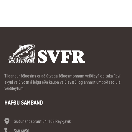
Tilgangur félagsins er að útvega félagsmönnum veiðileyfi og taka í því
skyni veiðivötn á leigu eða kaupa veiðisvæði og annast umboðssölu á
veiðileyfum.
HAFÐU SAMBAND
Suðurlandsbraut 54, 108 Reykjavík
568 6050