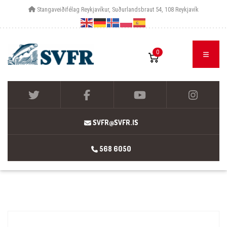
Stangaveiðifélag Reykjavíkur, Suðurlandsbraut 54, 108 Reykjavík
0
SVFR@SVFR.IS
568 6050