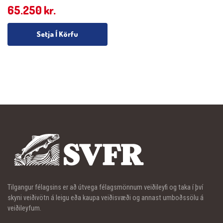
65.250
kr.
Setja Í Körfu
Tilgangur félagsins er að útvega félagsmönnum veiðileyfi og taka í því
skyni veiðivötn á leigu eða kaupa veiðisvæði og annast umboðssölu á
veiðileyfum.