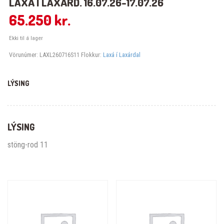
LAXÁ Í LAXÁRD. 16.07.26-17.07.26
65.250
kr.
Ekki til á lager
Vörunúmer:
LAXL260716S11
Flokkur:
Laxá í Laxárdal
LÝSING
LÝSING
stöng-rod 11