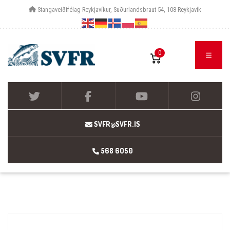
Stangaveiðifélag Reykjavíkur, Suðurlandsbraut 54, 108 Reykjavík
0
SVFR@SVFR.IS
568 6050