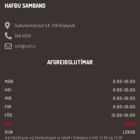
HAFÐU SAMBAND
Suðurlandsbraut 54, 108 Reykjavík
568 6050
svfr@svfr.is
AFGREIÐSLUTÍMAR
MÁN
8:00-16:00
ÞRI
8:00-16:00
MIÐ
8:00-16:00
FIM
8:00-16:00
FÖS
12:00-16:00
LAU
LOKAÐ
SUN
LOKAÐ
Á þriðjudögum og fimmtudögum er lokað í hádeginu á milli 12:00 og 13:00