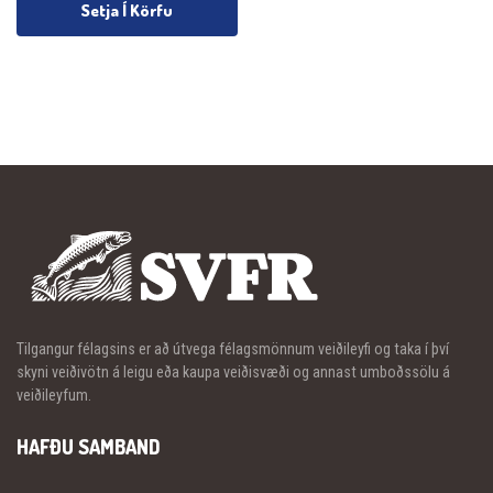
Setja Í Körfu
Tilgangur félagsins er að útvega félagsmönnum veiðileyfi og taka í því
skyni veiðivötn á leigu eða kaupa veiðisvæði og annast umboðssölu á
veiðileyfum.
HAFÐU SAMBAND