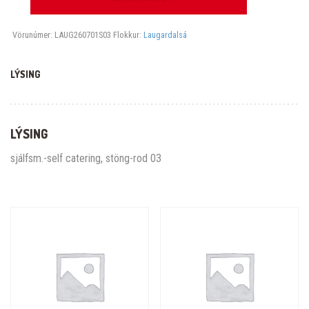
Vörunúmer:
LAUG260701S03
Flokkur:
Laugardalsá
LÝSING
LÝSING
sjálfsm.-self catering, stöng-rod 03