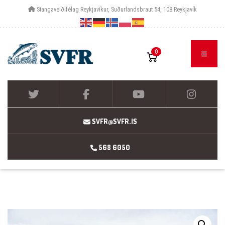
Stangaveiðifélag Reykjavíkur, Suðurlandsbraut 54, 108 Reykjavík
0
SVFR@SVFR.IS
568 6050