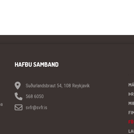
HAFÐU SAMBAND
M
Suðurlandsbraut 54, 108 Reykjavík
ÞR
568 6050
MI
pa
svfr@svfr.is
FI
FÖ
LA