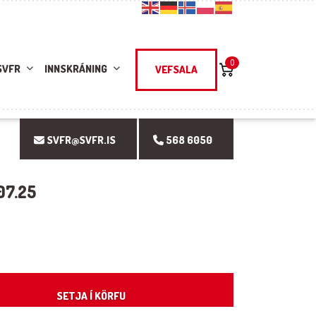
0
SVFR
INNSKRÁNING
VEFSALA
SVFR@SVFR.IS
568 6050
07.25
SETJA Í KÖRFU