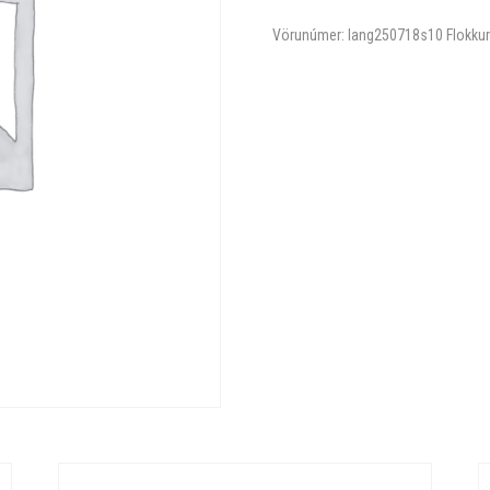
Vörunúmer:
lang250718s10
Flokku