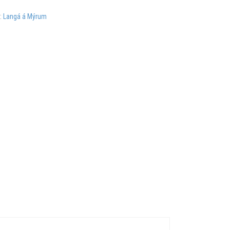
r:
Langá á Mýrum