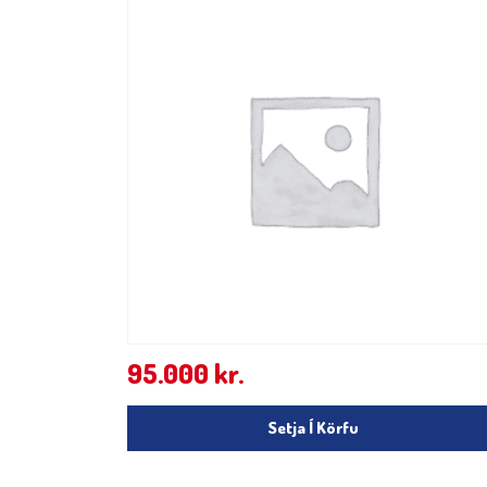
95.000
kr.
Setja Í Körfu