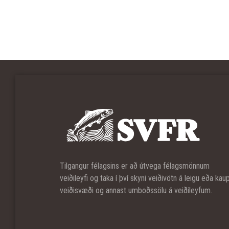
Tilgangur félagsins er að útvega félagsmönnum
veiðileyfi og taka í því skyni veiðivötn á leigu eða kau
veiðisvæði og annast umboðssölu á veiðileyfum.