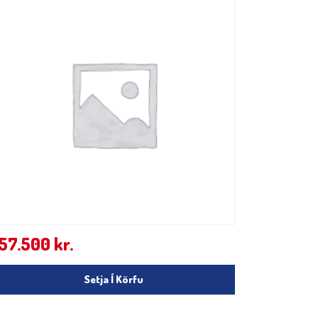
157.500
kr.
Setja Í Körfu