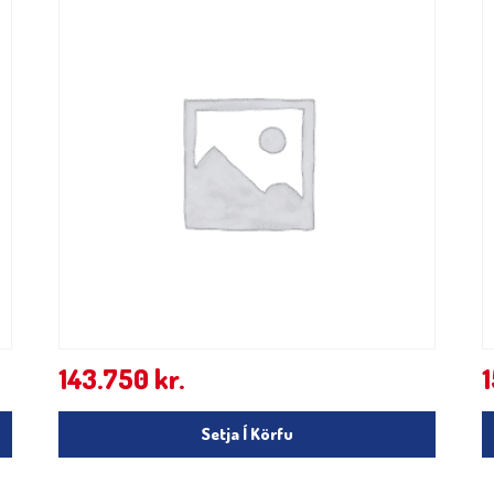
143.750
kr.
Setja Í Körfu