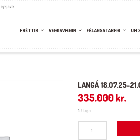
Reykjavík
FRÉTTIR
VEIÐISVÆÐIN
FÉLAGSSTARFIÐ
UM 
LANGÁ 18.07.25-21.
335.000
kr.
3 á lager
Langá 18.07.25-21.07.25 quantity