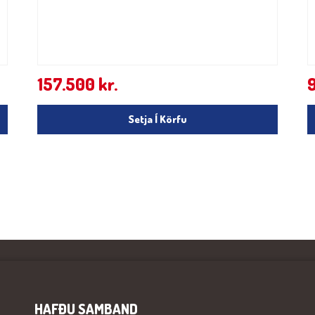
157.500
kr.
Setja Í Körfu
HAFÐU SAMBAND