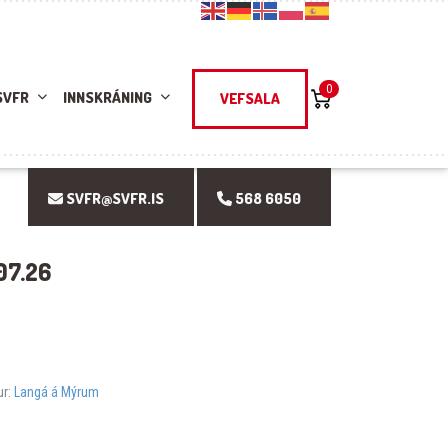
0
SVFR
INNSKRÁNING
VEFSALA
SVFR@SVFR.IS
568 6050
07.26
ur:
Langá á Mýrum