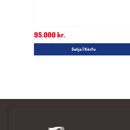
95.000
kr.
Setja Í Körfu