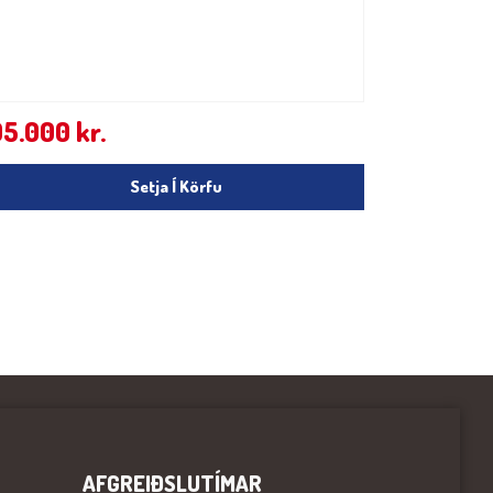
95.000
kr.
Setja Í Körfu
AFGREIÐSLUTÍMAR