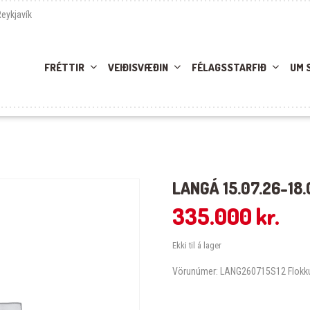
Reykjavík
FRÉTTIR
VEIÐISVÆÐIN
FÉLAGSSTARFIÐ
UM 
LANGÁ 15.07.26-18.
335.000
kr.
Ekki til á lager
Vörunúmer:
LANG260715S12
Flokk