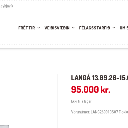
Reykjavík
FRÉTTIR
VEIÐISVÆÐIN
FÉLAGSSTARFIÐ
UM 
LANGÁ 13.09.26-15.
95.000
kr.
Ekki til á lager
Vörunúmer:
LANG260913S07
Flokk