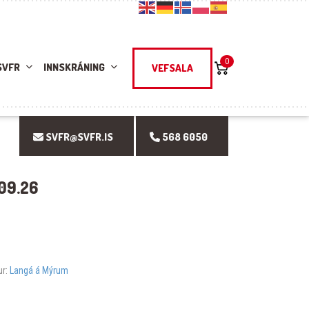
0
SVFR
INNSKRÁNING
VEFSALA
SVFR@SVFR.IS
568 6050
09.26
ur:
Langá á Mýrum