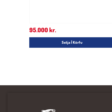
95.000
kr.
Setja Í Körfu