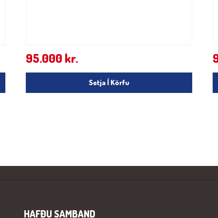
95.000
kr.
Setja Í Körfu
HAFÐU SAMBAND