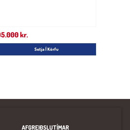
95.000
kr.
Setja Í Körfu
AFGREIÐSLUTÍMAR