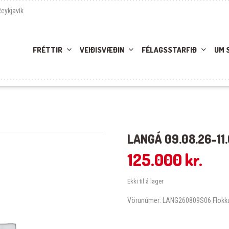
Reykjavík
FRÉTTIR
VEIÐISVÆÐIN
FÉLAGSSTARFIÐ
UM 
LANGÁ 09.08.26-11.
125.000
kr.
Ekki til á lager
Vörunúmer:
LANG260809S06
Flokk