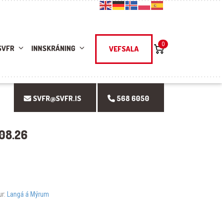
0
SVFR
INNSKRÁNING
VEFSALA
SVFR@SVFR.IS
568 6050
08.26
ur:
Langá á Mýrum