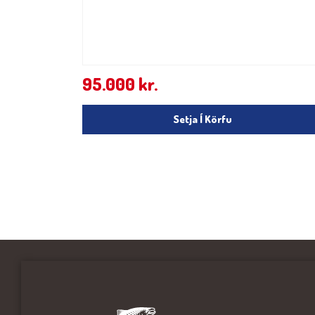
95.000
kr.
Setja Í Körfu