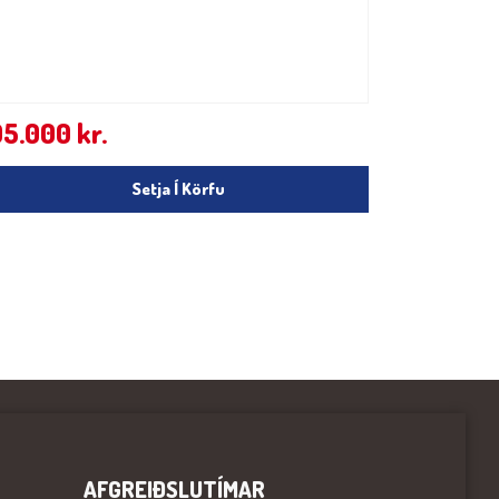
95.000
kr.
Setja Í Körfu
AFGREIÐSLUTÍMAR