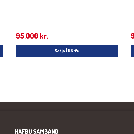
95.000
kr.
Setja Í Körfu
HAFÐU SAMBAND