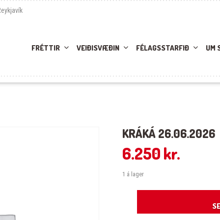
Reykjavík
FRÉTTIR
VEIÐISVÆÐIN
FÉLAGSSTARFIÐ
UM 
KRÁKÁ 26.06.2026
6.250
kr.
1 á lager
Kráká 26.06.2026 quantity
SE