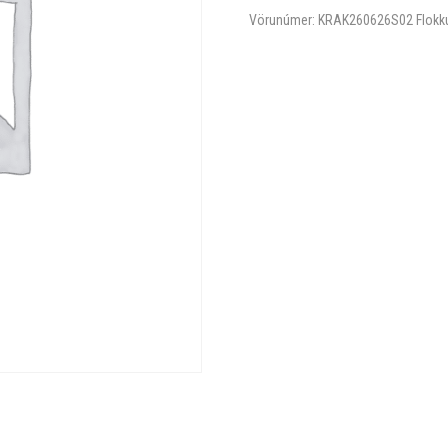
Vörunúmer:
KRAK260626S02
Flokk