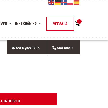
0
SVFR
INNSKRÁNING
VEFSALA
SVFR@SVFR.IS
568 6050
TJA Í KÖRFU