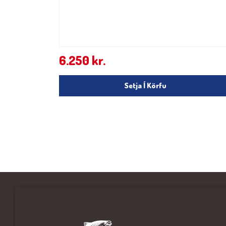
6.250
kr.
Setja Í Körfu