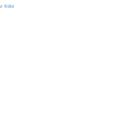
ur:
Kráká