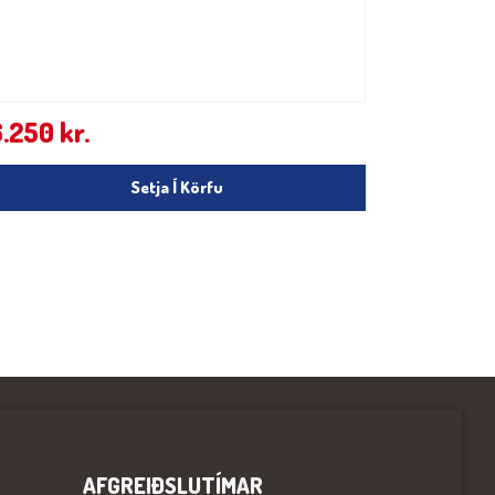
6.250
kr.
Setja Í Körfu
AFGREIÐSLUTÍMAR