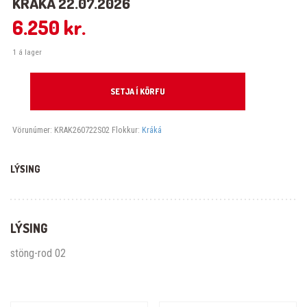
KRÁKÁ 22.07.2026
6.250
kr.
1 á lager
Kráká 22.07.2026 quantity
SETJA Í KÖRFU
Vörunúmer:
KRAK260722S02
Flokkur:
Kráká
LÝSING
LÝSING
stöng-rod 02