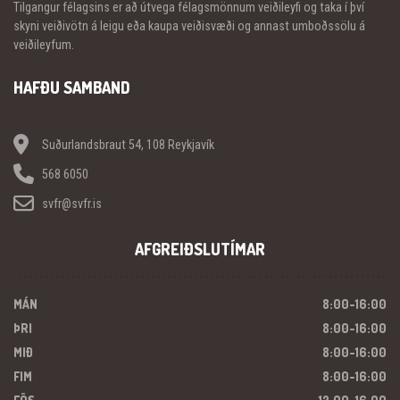
Tilgangur félagsins er að útvega félagsmönnum veiðileyfi og taka í því
skyni veiðivötn á leigu eða kaupa veiðisvæði og annast umboðssölu á
veiðileyfum.
HAFÐU SAMBAND
Suðurlandsbraut 54, 108 Reykjavík
568 6050
svfr@svfr.is
AFGREIÐSLUTÍMAR
MÁN
8:00-16:00
ÞRI
8:00-16:00
MIÐ
8:00-16:00
FIM
8:00-16:00