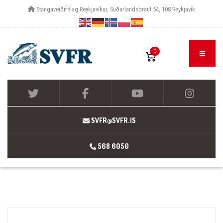
Stangaveiðifélag Reykjavíkur, Suðurlandsbraut 54, 108 Reykjavík
0
SVFR@SVFR.IS
568 6050