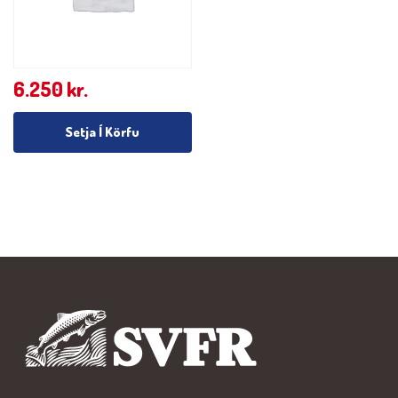
6.250
kr.
Setja Í Körfu