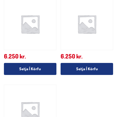
6.250
kr.
6.250
kr.
Setja Í Körfu
Setja Í Körfu