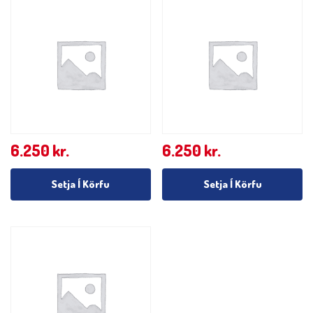
6.250
kr.
6.250
kr.
Setja Í Körfu
Setja Í Körfu