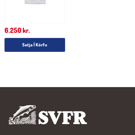
6.250
kr.
Setja Í Körfu