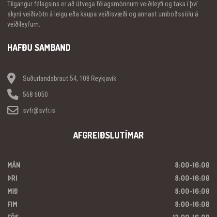
Tilgangur félagsins er að útvega félagsmönnum veiðileyfi og taka í því
skyni veiðivötn á leigu eða kaupa veiðisvæði og annast umboðssölu á
veiðileyfum.
HAFÐU SAMBAND
Suðurlandsbraut 54, 108 Reykjavík
568 6050
svfr@svfr.is
AFGREIÐSLUTÍMAR
MÁN
8:00-16:00
ÞRI
8:00-16:00
MIÐ
8:00-16:00
FIM
8:00-16:00