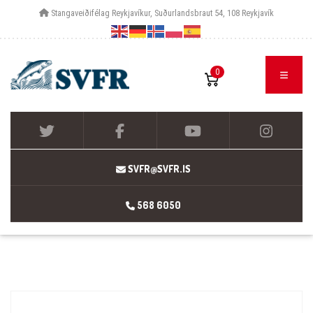
Stangaveiðifélag Reykjavíkur, Suðurlandsbraut 54, 108 Reykjavík
0
SVFR@SVFR.IS
568 6050