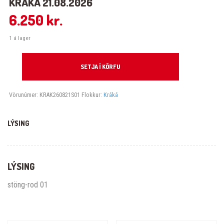
KRÁKÁ 21.08.2026
6.250
kr.
1 á lager
Kráká 21.08.2026 quantity
SETJA Í KÖRFU
Vörunúmer:
KRAK260821S01
Flokkur:
Kráká
LÝSING
LÝSING
stöng-rod 01