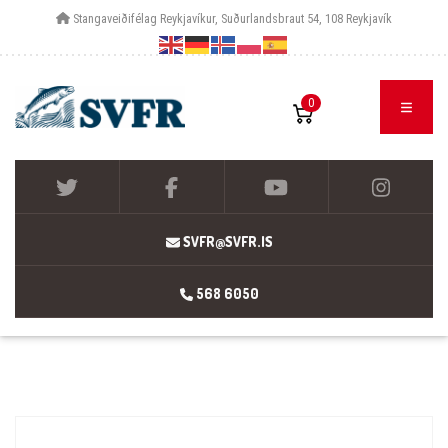
Stangaveiðifélag Reykjavíkur, Suðurlandsbraut 54, 108 Reykjavík
0
SVFR@SVFR.IS
568 6050