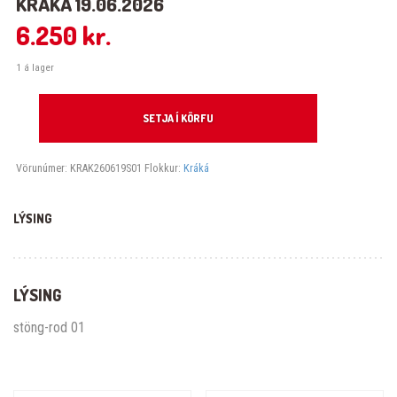
KRÁKÁ 19.06.2026
6.250
kr.
1 á lager
Kráká 19.06.2026 quantity
SETJA Í KÖRFU
Vörunúmer:
KRAK260619S01
Flokkur:
Kráká
LÝSING
LÝSING
stöng-rod 01