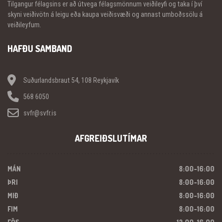
Tilgangur félagsins er að útvega félagsmönnum veiðileyfi og taka í því
skyni veiðivötn á leigu eða kaupa veiðisvæði og annast umboðssölu á
veiðileyfum.
HAFÐU SAMBAND
Suðurlandsbraut 54, 108 Reykjavík
568 6050
svfr@svfr.is
AFGREIÐSLUTÍMAR
MÁN
8:00-16:00
ÞRI
8:00-16:00
MIÐ
8:00-16:00
FIM
8:00-16:00