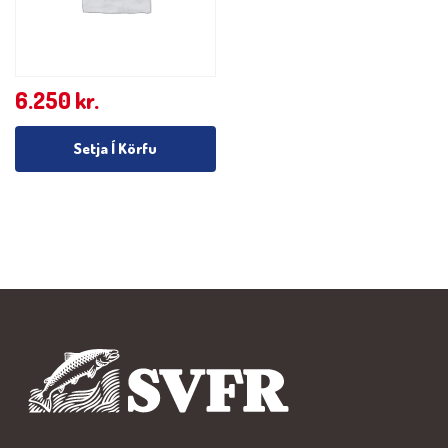
6.250
kr.
Setja Í Körfu