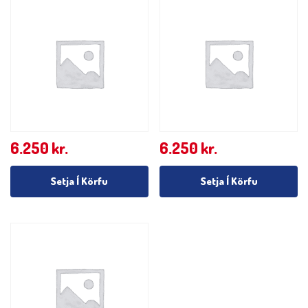
6.250
kr.
6.250
kr.
Setja Í Körfu
Setja Í Körfu