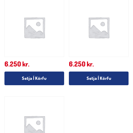
6.250
kr.
6.250
kr.
Setja Í Körfu
Setja Í Körfu