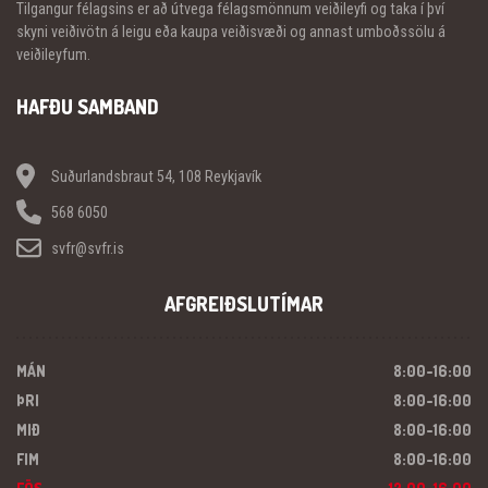
Tilgangur félagsins er að útvega félagsmönnum veiðileyfi og taka í því
skyni veiðivötn á leigu eða kaupa veiðisvæði og annast umboðssölu á
veiðileyfum.
HAFÐU SAMBAND
Suðurlandsbraut 54, 108 Reykjavík
568 6050
svfr@svfr.is
AFGREIÐSLUTÍMAR
MÁN
8:00-16:00
ÞRI
8:00-16:00
MIÐ
8:00-16:00
FIM
8:00-16:00