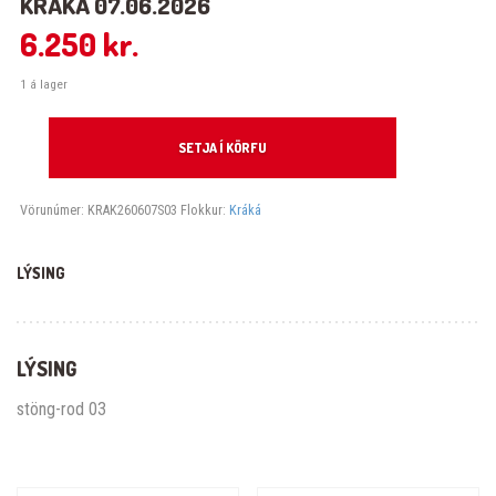
KRÁKÁ 07.06.2026
6.250
kr.
1 á lager
Kráká 07.06.2026 quantity
SETJA Í KÖRFU
Vörunúmer:
KRAK260607S03
Flokkur:
Kráká
LÝSING
LÝSING
stöng-rod 03