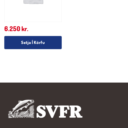
6.250
kr.
Setja Í Körfu