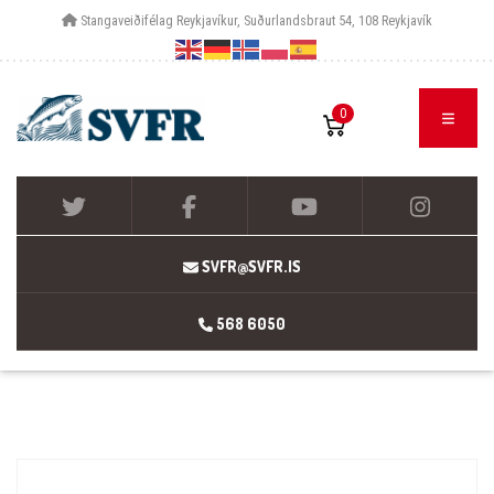
Stangaveiðifélag Reykjavíkur, Suðurlandsbraut 54, 108 Reykjavík
0
SVFR@SVFR.IS
568 6050