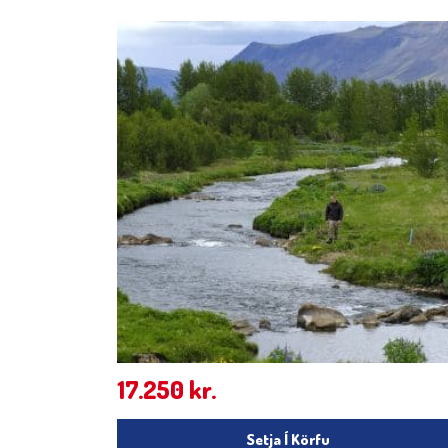
17.250
kr.
Setja Í Körfu