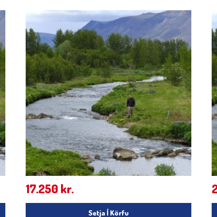
17.250
kr.
Setja Í Körfu