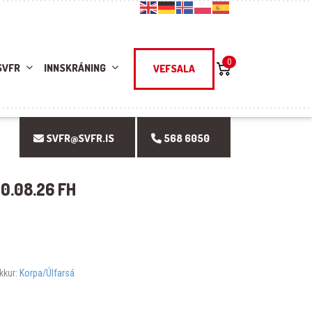
0
SVFR
INNSKRÁNING
VEFSALA
SVFR@SVFR.IS
568 6050
0.08.26 FH
kkur:
Korpa/Úlfarsá