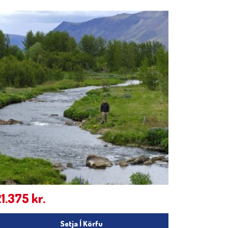
21.375
kr.
Setja Í Körfu