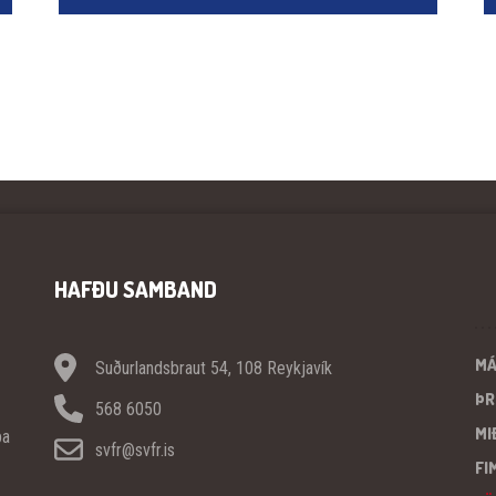
HAFÐU SAMBAND
M
Suðurlandsbraut 54, 108 Reykjavík
ÞR
568 6050
MI
pa
svfr@svfr.is
FI