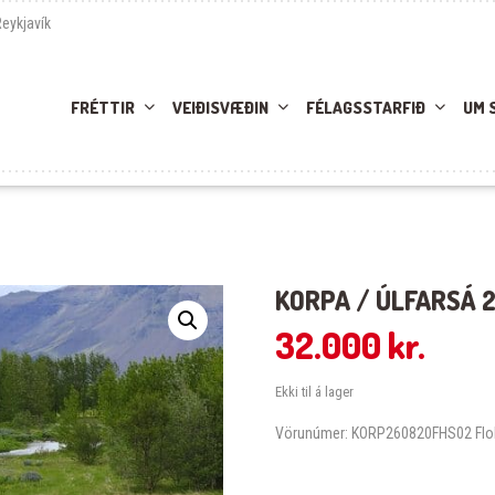
Reykjavík
FRÉTTIR
VEIÐISVÆÐIN
FÉLAGSSTARFIÐ
UM 
KORPA / ÚLFARSÁ 2
32.000
kr.
Ekki til á lager
Vörunúmer:
KORP260820FHS02
Flo