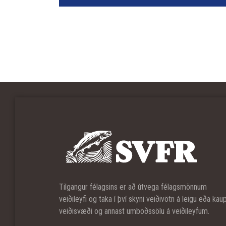
Tilgangur félagsins er að útvega félagsmönnum
veiðileyfi og taka í því skyni veiðivötn á leigu eða kau
veiðisvæði og annast umboðssölu á veiðileyfum.