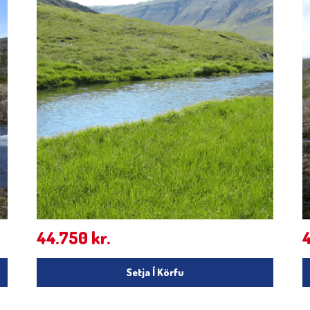
44.750
kr.
Setja Í Körfu