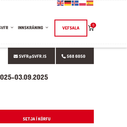
0
SVFR
INNSKRÁNING
VEFSALA
SVFR@SVFR.IS
568 6050
2025-03.09.2025
uantity
SETJA Í KÖRFU