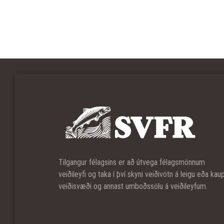
Tilgangur félagsins er að útvega félagsmönnum
veiðileyfi og taka í því skyni veiðivötn á leigu eða kau
veiðisvæði og annast umboðssölu á veiðileyfum.