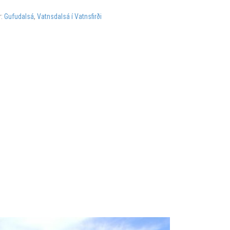
r:
Gufudalsá
,
Vatnsdalsá í Vatnsfirði