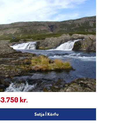
43.750
kr.
Setja Í Körfu