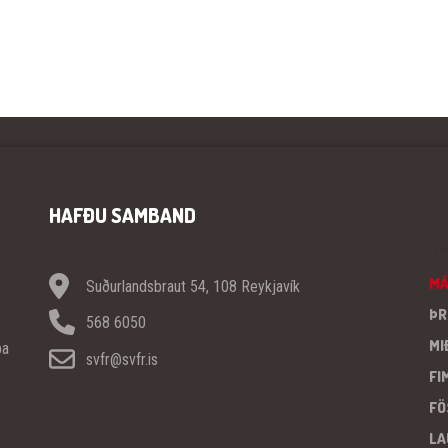
HAFÐU SAMBAND
M
Suðurlandsbraut 54, 108 Reykjavík
ÞR
568 6050
MI
pa
svfr@svfr.is
FI
FÖ
LA