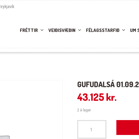
Reykjavík
FRÉTTIR
VEIÐISVÆÐIN
FÉLAGSSTARFIÐ
UM 
GUFUDALSÁ 01.09.
43.125
kr.
2 á lager
Gufudalsá 01.09.2025-03.09.2025 q