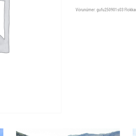
Vörunúmer:
gufu250901s03
Flokka