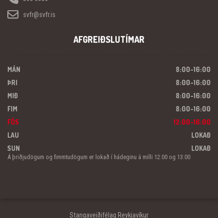
svfr@svfr.is
AFGREIÐSLUTÍMAR
MÁN
8:00-16:00
ÞRI
8:00-16:00
MIÐ
8:00-16:00
FIM
8:00-16:00
FÖS
12:00-16:00
LAU
LOKAÐ
SUN
LOKAÐ
Á þriðjudögum og fimmtudögum er lokað í hádeginu á milli 12:00 og 13:00
Stangaveiðifélag Reykjavíkur