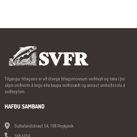
Tilgangur félagsins er að útvega félagsmönnum veiðileyfi og taka í því
skyni veiðivötn á leigu eða kaupa veiðisvæði og annast umboðssölu á
veiðileyfum.
HAFÐU SAMBAND
Suðurlandsbraut 54, 108 Reykjavík
568 6050