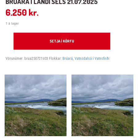
BRÚARÁ Í LANDI SELS 21.07.2025
6.250
kr.
1 á lager
Brúará í landi Sels 21.07.2025 quantity
SETJA Í KÖRFU
Vörunúmer:
brua250721s03
Flokkar:
Brúará
,
Vatnsdalsá í Vatnsfirði