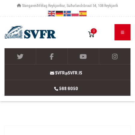
Stangaveiðifélag Reykjavíkur, Suðurlandsbraut 54, 108 Reykjavík
0
SVFR@SVFR.IS
568 6050