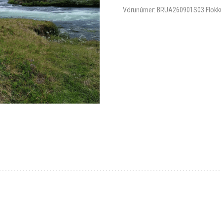
Vörunúmer:
BRUA260901S03
Flokk