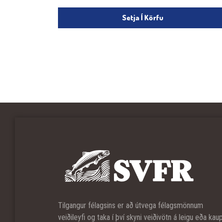
Setja Í Körfu
Tilgangur félagsins er að útvega félagsmönnum
veiðileyfi og taka í því skyni veiðivötn á leigu eða kau