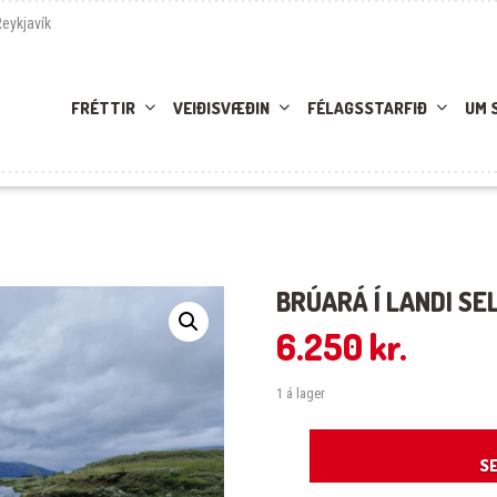
Reykjavík
FRÉTTIR
VEIÐISVÆÐIN
FÉLAGSSTARFIÐ
UM 
BRÚARÁ Í LANDI SE
6.250
kr.
1 á lager
Brúará í landi Sels 01.09.2026 quant
SE