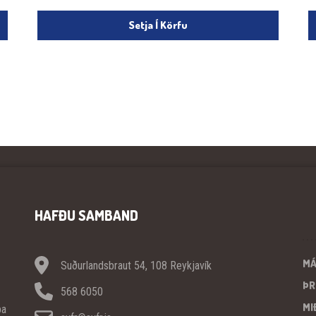
Setja Í Körfu
HAFÐU SAMBAND
M
Suðurlandsbraut 54, 108 Reykjavík
ÞR
568 6050
MI
pa