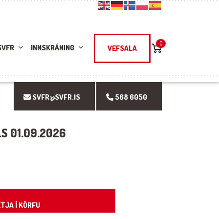
0
SVFR
INNSKRÁNING
VEFSALA
SVFR@SVFR.IS
568 6050
LS 01.09.2026
ity
TJA Í KÖRFU