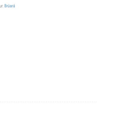
ur:
Brúará