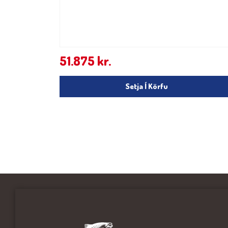
51.875
kr.
Setja Í Körfu