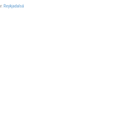
ur:
Reykjadalsá