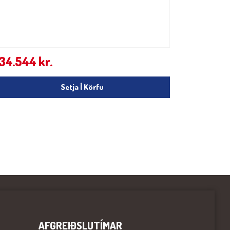
134.544
kr.
Setja Í Körfu
AFGREIÐSLUTÍMAR