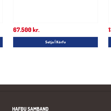
67.500
kr.
Setja Í Körfu
HAFÐU SAMBAND