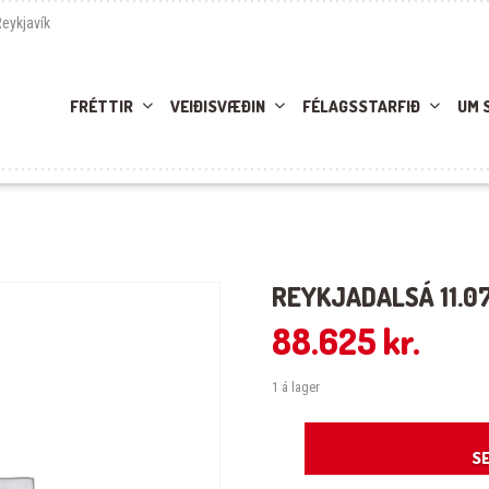
Reykjavík
FRÉTTIR
VEIÐISVÆÐIN
FÉLAGSSTARFIÐ
UM 
REYKJADALSÁ 11.07
88.625
kr.
1 á lager
Reykjadalsá 11.07.26-12.07.26 quan
SE