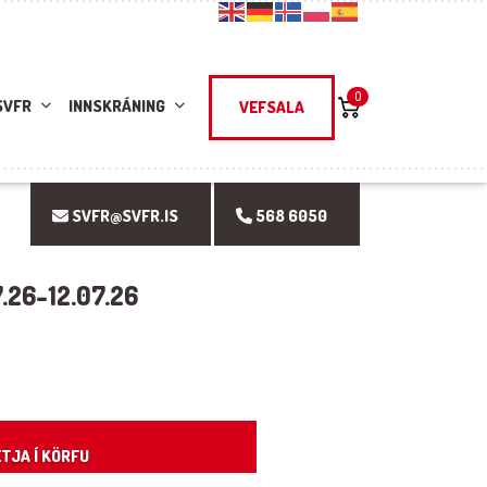
0
SVFR
INNSKRÁNING
VEFSALA
SVFR@SVFR.IS
568 6050
.26-12.07.26
tity
TJA Í KÖRFU