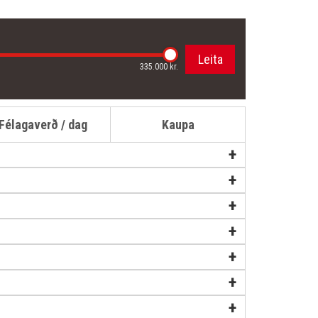
335.000 kr.
Félagaverð / dag
Kaupa
+
+
+
+
+
+
+