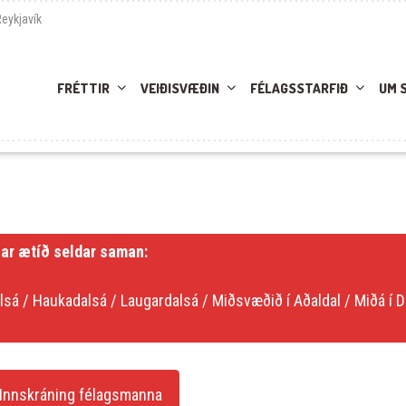
Reykjavík
FRÉTTIR
VEIÐISVÆÐIN
FÉLAGSSTARFIÐ
UM 
ar ætíð seldar saman:
lsá / Haukadalsá / Laugardalsá / Miðsvæðið í Aðaldal / Miðá í Dö
Innskráning félagsmanna