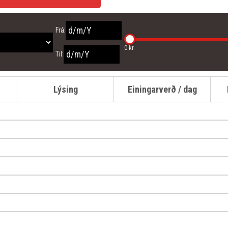
Frá:
0 kr.
Til:
Lýsing
Einingarverð / dag