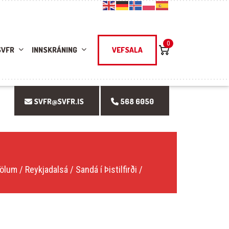
0
SVFR
INNSKRÁNING
VEFSALA
SVFR@SVFR.IS
568 6050
lum / Reykjadalsá / Sandá í Þistilfirði /