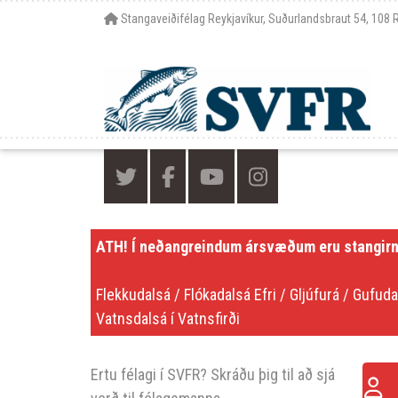
Stangaveiðifélag Reykjavíkur, Suðurlandsbraut 54, 108 
ATH! Í neðangreindum ársvæðum eru stangirn
Flekkudalsá / Flókadalsá Efri / Gljúfurá / Gufuda
Vatnsdalsá í Vatnsfirði
Ertu félagi í SVFR? Skráðu þig til að sjá